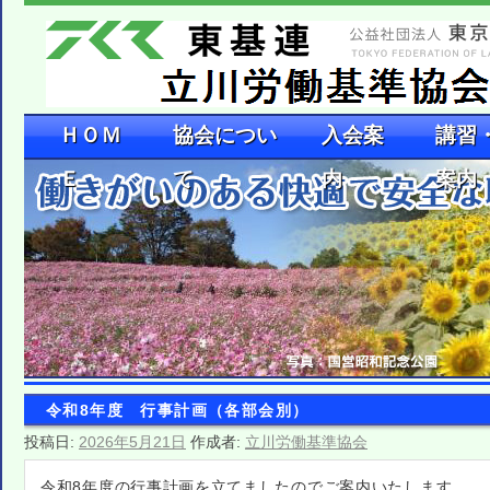
ＨＯＭ
協会につい
入会案
講習
Ｅ
て
内
案内
令和8年度 行事計画（各部会別）
投稿日:
2026年5月21日
作成者:
立川労働基準協会
令和8年度の行事計画を立てましたのでご案内いたします。