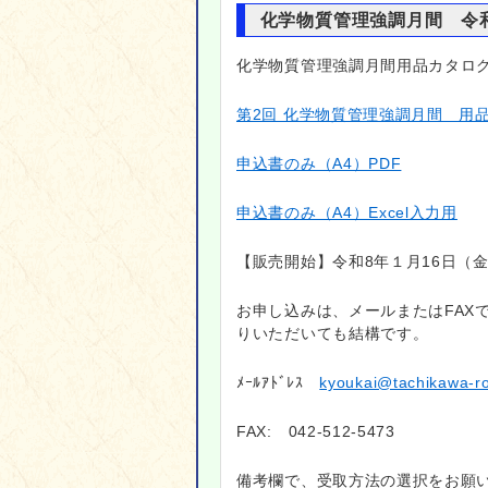
化学物質管理強調月間 令和
化学物質管理強調月間用品カタロ
第2回 化学物質管理強調月間 用品
申込書のみ（A4）PDF
申込書のみ（A4）Excel入力用
【販売開始】令和8年１月16日（
お申し込みは、メールまたはFAX
りいただいても結構です。
ﾒｰﾙｱﾄﾞﾚｽ
kyoukai@tachikawa-ro
FAX: 042-512-5473
備考欄で、受取方法の選択をお願