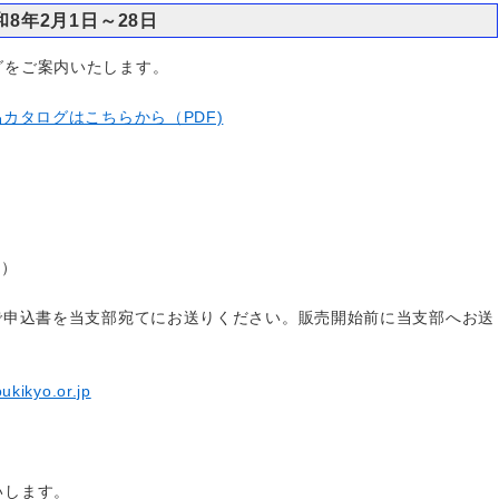
8年2月1日～28日
グをご案内いたします。
カタログはこちらから（PDF)
金）
で申込書を当支部宛てにお送りください。販売開始前に当支部へお送
ukikyo.or.jp
いします。