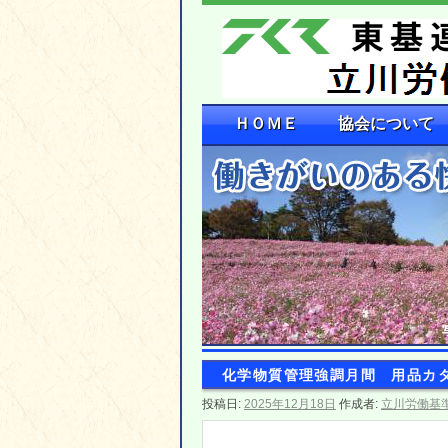
ＨＯＭＥ
協会について
化学物質管理強調月間 用品カタ
投稿日:
2025年12月18日
作成者:
立川労働基