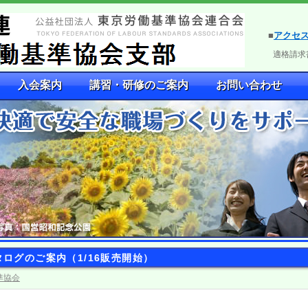
■
アクセ
適格請求書
入会案内
講習・研修のご案内
お問い合わせ
ログのご案内（1/16販売開始）
準協会